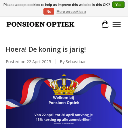
Please accept cookies to help us improve this website Is this OK?
Yes
No
More on cookies »
Openingstijden: dinsdag, donderdag, vrijdag, zaterdag van 10.00 t/m 17.00 uur
Cart
Hoera! De koning is jarig!
Posted on
22 April 2025
By Sebastiaan