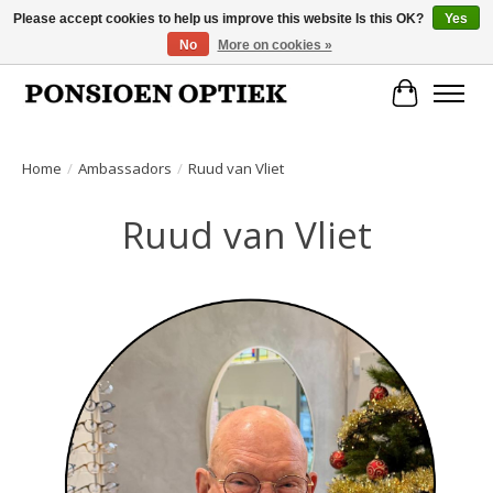
Please accept cookies to help us improve this website Is this OK?
Yes
No
More on cookies »
Openingstijden: dinsdag, donderdag, vrijdag, zaterdag van 10.00 t/m 17.00 uur
Cart
Home
/
Ambassadors
/
Ruud van Vliet
Ruud van Vliet