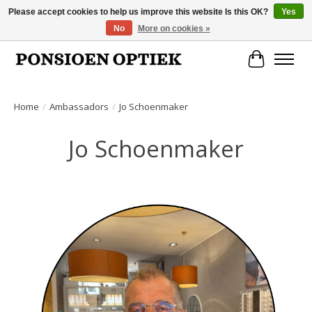
Please accept cookies to help us improve this website Is this OK?
Yes
No
More on cookies »
Openingstijden: dinsdag, donderdag, vrijdag, zaterdag van 10.00 t/m 17.00 uur
Cart
Home
/
Ambassadors
/
Jo Schoenmaker
Jo Schoenmaker