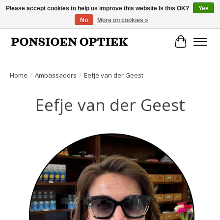
Please accept cookies to help us improve this website Is this OK?
Yes
No
More on cookies »
Openingstijden: dinsdag, donderdag, vrijdag, zaterdag van 10.00 t/m 17.00 uur
Cart
Home
/
Ambassadors
/
Eefje van der Geest
Eefje van der Geest