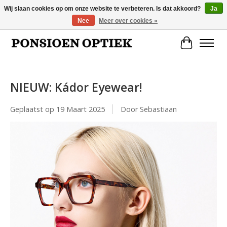
Wij slaan cookies op om onze website te verbeteren. Is dat akkoord?
Ja
Nee
Meer over cookies »
Openingstijden: dinsdag, donderdag, vrijdag, zaterdag van 10.00 t/m 17.00 uur
Winkelwa
NIEUW: Kádor Eyewear!
Geplaatst op
19 Maart 2025
Door Sebastiaan