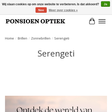
Wij slaan cookies op om onze website te verbeteren. Is dat akkoord?
Ja
Nee
Meer over cookies »
Openingstijden: dinsdag, donderdag, vrijdag, zaterdag van 10.00 t/m 17.00 uur
Winkelwa
Home
/
Brillen
/
Zonnebrillen
/
Serengeti
Serengeti