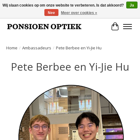
Wij slaan cookies op om onze website te verbeteren. Is dat akkoord?
Ja
Nee
Meer over cookies »
Openingstijden: dinsdag, donderdag, vrijdag, zaterdag van 10.00 t/m 17.00 uur
Winkelwa
Home
/
Ambassadeurs
/
Pete Berbee en Yi-Jie Hu
Pete Berbee en Yi-Jie Hu