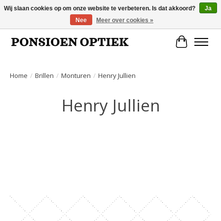
Wij slaan cookies op om onze website te verbeteren. Is dat akkoord?
Ja
Nee
Meer over cookies »
Openingstijden: dinsdag, donderdag, vrijdag, zaterdag van 10.00 t/m 17.00 uur
Winkelwa
Home
/
Brillen
/
Monturen
/
Henry Jullien
Henry Jullien