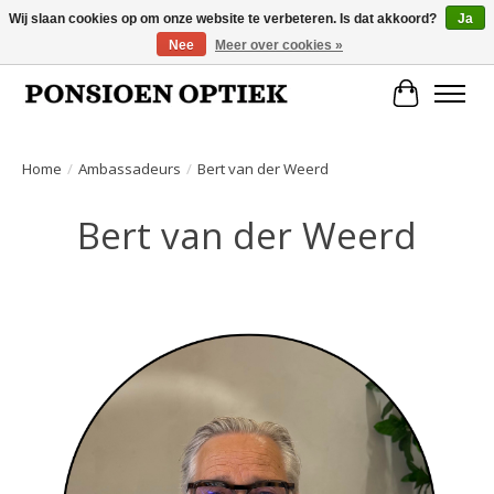
Wij slaan cookies op om onze website te verbeteren. Is dat akkoord?
Ja
Nee
Meer over cookies »
Openingstijden: dinsdag, donderdag, vrijdag, zaterdag van 10.00 t/m 17.00 uur
Winkelwa
Home
/
Ambassadeurs
/
Bert van der Weerd
Bert van der Weerd