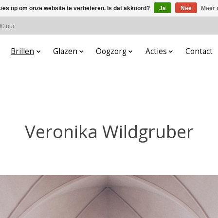
kies op om onze website te verbeteren. Is dat akkoord?
Ja
Nee
Meer 
00 uur
Brillen
Glazen
Oogzorg
Acties
Contact
Veronika Wildgruber