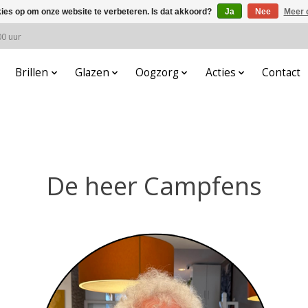
kies op om onze website te verbeteren. Is dat akkoord?
Ja
Nee
Meer 
00 uur
Brillen
Glazen
Oogzorg
Acties
Contact
De heer Campfens