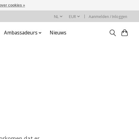
over cookies »
NL
EUR
Aanmelden / Inloggen
Ambassadeurs
Nieuws
oorkomen dat er