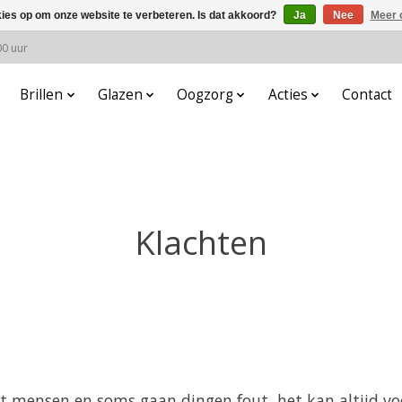
kies op om onze website te verbeteren. Is dat akkoord?
Ja
Nee
Meer 
00 uur
Brillen
Glazen
Oogzorg
Acties
Contact
Klachten
t mensen en soms gaan dingen fout, het kan altijd v