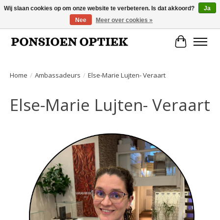
Wij slaan cookies op om onze website te verbeteren. Is dat akkoord?
Ja
Nee
Meer over cookies »
Openingstijden: dinsdag, donderdag, vrijdag, zaterdag van 10.00 t/m 17.00 uur
Winkelwa
Home
/
Ambassadeurs
/
Else-Marie Lujten- Veraart
Else-Marie Lujten- Veraart