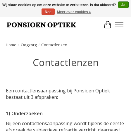
Wij slaan cookies op om onze website te verbeteren. Is dat akkoord?
Ja
Nee
Meer over cookies »
Openingstijden: dinsdag, donderdag, vrijdag, zaterdag van 10.00 t/m 17.00 uur
Winkelwa
Home
/
Oogzorg
/
Contactlenzen
Contactlenzen
Een contactlensaanpassing bij Ponsioen Optiek
bestaat uit 3 afspraken:
1) Onderzoeken
Bij een contactlensaanpassing wordt tijdens de eerste
afspraak de subjectieve refractie verricht, daarnaast