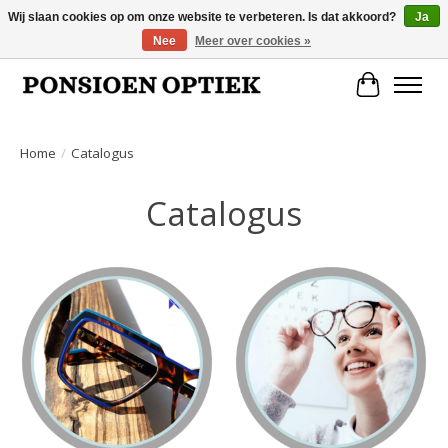
Wij slaan cookies op om onze website te verbeteren. Is dat akkoord?
Ja
Nee
Meer over cookies »
Openingstijden: dinsdag, donderdag, vrijdag, zaterdag van 10.00 t/m 17.00 uur
Winkelwa
Home
/
Catalogus
Catalogus