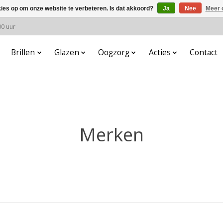
kies op om onze website te verbeteren. Is dat akkoord?
Ja
Nee
Meer 
00 uur
Brillen
Glazen
Oogzorg
Acties
Contact
Merken